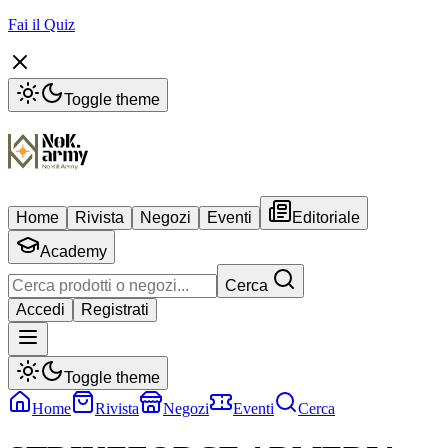
Fai il Quiz
Toggle theme
Home
Rivista
Negozi
Eventi
Editoriale
Academy
Cerca
Accedi
Registrati
Toggle theme
Home
Rivista
Negozi
Eventi
Cerca