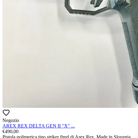
Negozio
AREX REX DELTA GEN II "X" ...
€
490,00
Pistola polimerica tipo striker fired di Arex Rex, Made in Slovenia, 