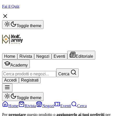
Fai il Quiz
Toggle theme
Home
Rivista
Negozi
Eventi
Editoriale
Academy
Cerca
Accedi
Registrati
Toggle theme
Home
Rivista
Negozi
Eventi
Cerca
Per
prenotare
questo prodotto o
aggiungerlo ai tuoi preferiti
per