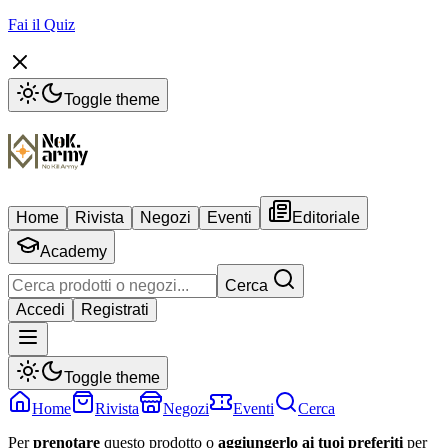
Fai il Quiz
Toggle theme
Home
Rivista
Negozi
Eventi
Editoriale
Academy
Cerca
Accedi
Registrati
Toggle theme
Home
Rivista
Negozi
Eventi
Cerca
Per
prenotare
questo prodotto o
aggiungerlo ai tuoi preferiti
per