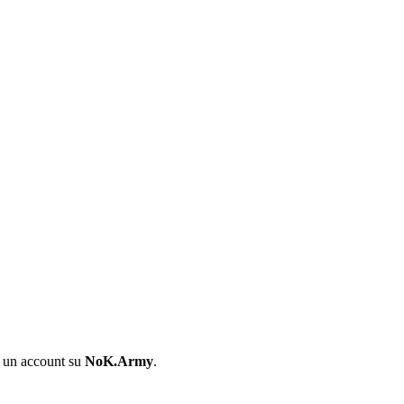
i un account su
NoK.Army
.