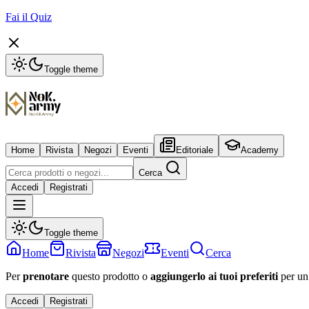
Fai il Quiz
Toggle theme
Home
Rivista
Negozi
Eventi
Editoriale
Academy
Cerca
Accedi
Registrati
Toggle theme
Home
Rivista
Negozi
Eventi
Cerca
Per
prenotare
questo prodotto o
aggiungerlo ai tuoi preferiti
per un
Accedi
Registrati