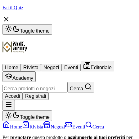
Fai il Quiz
Toggle theme
Home
Rivista
Negozi
Eventi
Editoriale
Academy
Cerca
Accedi
Registrati
Toggle theme
Home
Rivista
Negozi
Eventi
Cerca
Per
prenotare
questo prodotto o
aggiungerlo ai tuoi preferiti
per