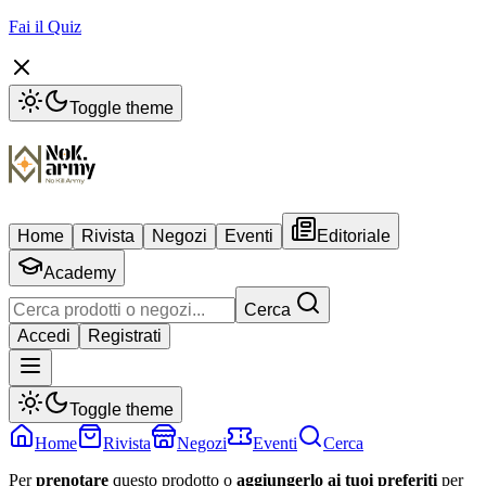
Fai il Quiz
Toggle theme
Home
Rivista
Negozi
Eventi
Editoriale
Academy
Cerca
Accedi
Registrati
Toggle theme
Home
Rivista
Negozi
Eventi
Cerca
Per
prenotare
questo prodotto o
aggiungerlo ai tuoi preferiti
per