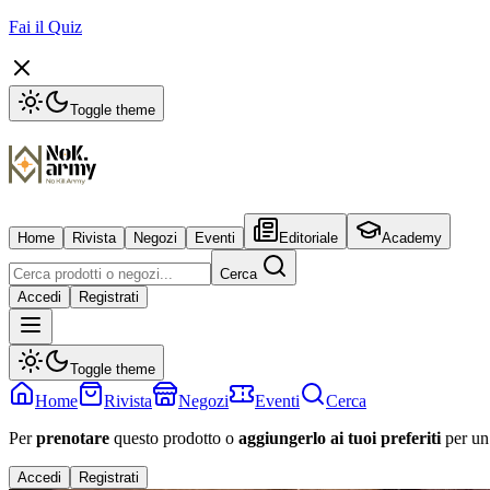
Fai il Quiz
Toggle theme
Home
Rivista
Negozi
Eventi
Editoriale
Academy
Cerca
Accedi
Registrati
Toggle theme
Home
Rivista
Negozi
Eventi
Cerca
Per
prenotare
questo prodotto o
aggiungerlo ai tuoi preferiti
per un
Accedi
Registrati