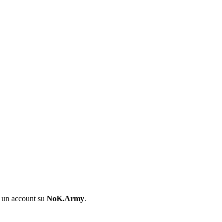
i un account su
NoK.Army
.