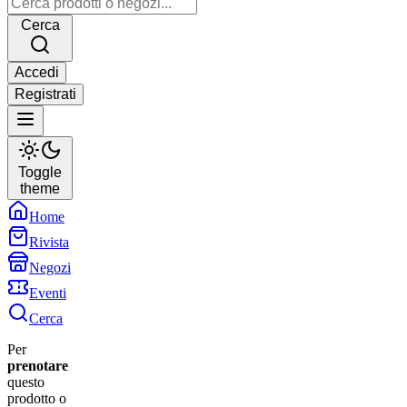
Cerca
Accedi
Registrati
Toggle
theme
Home
Rivista
Negozi
Eventi
Cerca
Per
prenotare
questo
prodotto o