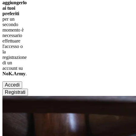
aggiungerlo
ai tuoi
preferiti
per un
secondo
momento è
necessario
effettuare
l'accesso
o
la
registrazione
di un
account su
NoK.Army
.
Accedi
Registrati