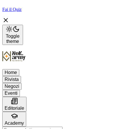
Fai il Quiz
Toggle
theme
Home
Rivista
Negozi
Eventi
Editoriale
Academy