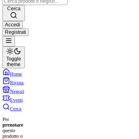
Cerca
Accedi
Registrati
Toggle
theme
Home
Rivista
Negozi
Eventi
Cerca
Per
prenotare
questo
prodotto o