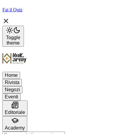
Fai il Quiz
Toggle
theme
Home
Rivista
Negozi
Eventi
Editoriale
Academy