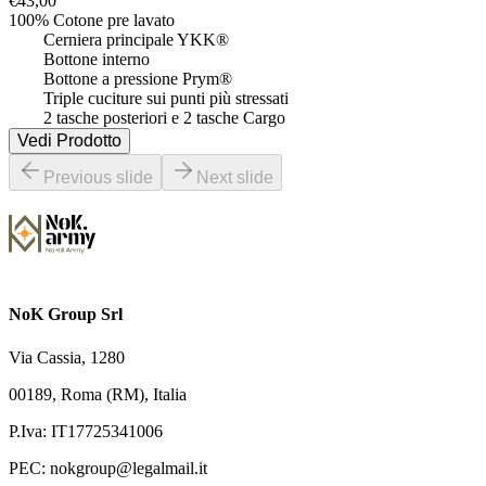
€
43,00
100% Cotone pre lavato

 	Cerniera principale YKK®

 	Bottone interno

 	Bottone a pressione Prym®

 	Triple cuciture sui punti più stressati

 	2 tasche posteriori e 2 tasche Cargo
Vedi Prodotto
Previous slide
Next slide
NoK Group Srl
Via Cassia, 1280
00189, Roma (RM), Italia
P.Iva: IT17725341006
PEC:
nokgroup@legalmail.it