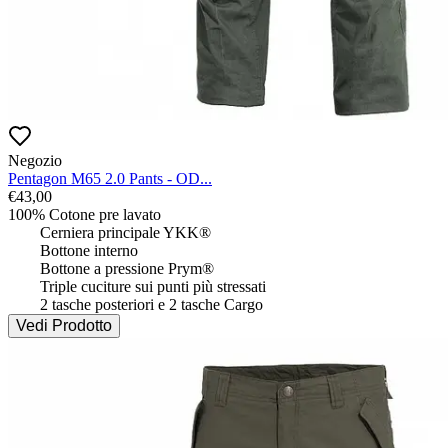
Negozio
Pentagon M65 2.0 Pants - OD...
€
43,00
100% Cotone pre lavato

 	Cerniera principale YKK®

 	Bottone interno

 	Bottone a pressione Prym®

 	Triple cuciture sui punti più stressati

 	2 tasche posteriori e 2 tasche Cargo
Vedi Prodotto