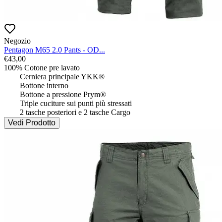
Negozio
Pentagon M65 2.0 Pants - OD...
€
43,00
100% Cotone pre lavato

 	Cerniera principale YKK®

 	Bottone interno

 	Bottone a pressione Prym®

 	Triple cuciture sui punti più stressati

 	2 tasche posteriori e 2 tasche Cargo
Vedi Prodotto