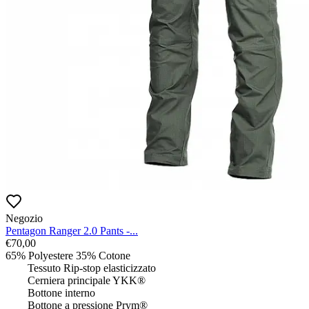
Negozio
Pentagon Ranger 2.0 Pants -...
€
70,00
65% Polyestere 35% Cotone

 	Tessuto Rip-stop elasticizzato

 	Cerniera principale YKK®

 	Bottone interno

 	Bottone a pressione Prym®
