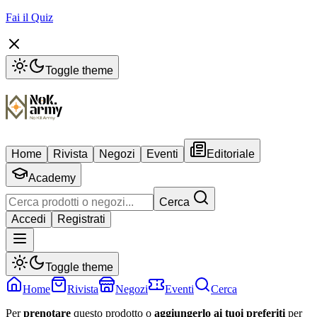
Fai il Quiz
Toggle theme
Home
Rivista
Negozi
Eventi
Editoriale
Academy
Cerca
Accedi
Registrati
Toggle theme
Home
Rivista
Negozi
Eventi
Cerca
Per
prenotare
questo prodotto o
aggiungerlo ai tuoi preferiti
per