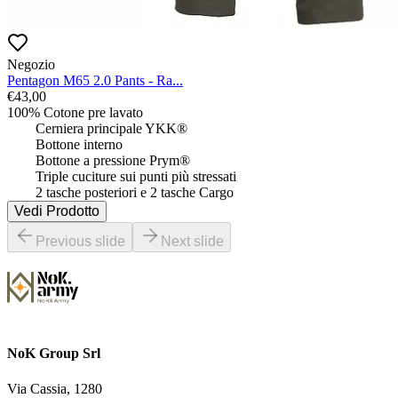
Negozio
Pentagon M65 2.0 Pants - Ra...
€
43,00
100% Cotone pre lavato

 	Cerniera principale YKK®

 	Bottone interno

 	Bottone a pressione Prym®

 	Triple cuciture sui punti più stressati

 	2 tasche posteriori e 2 tasche Cargo
Vedi Prodotto
Previous slide
Next slide
NoK Group Srl
Via Cassia, 1280