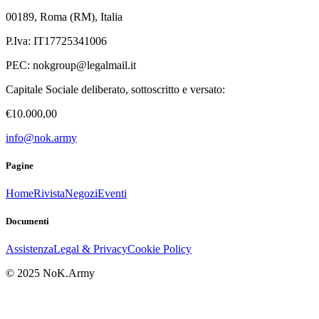
00189, Roma (RM), Italia
P.Iva: IT17725341006
PEC:
nokgroup@legalmail.it
Capitale Sociale deliberato, sottoscritto e versato:
€10.000,00
info@nok.army
Pagine
Home
Rivista
Negozi
Eventi
Documenti
Assistenza
Legal & Privacy
Cookie Policy
© 2025 NoK.Army