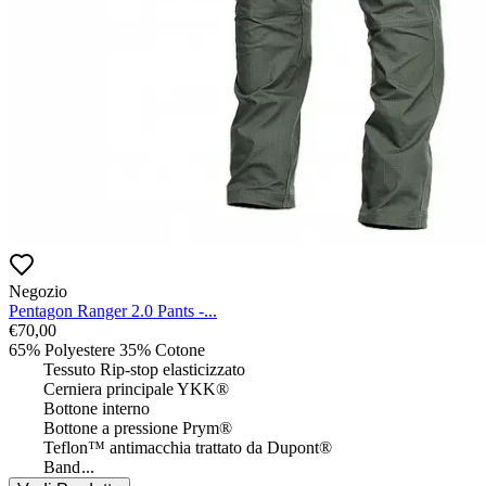
Negozio
Pentagon Ranger 2.0 Pants -...
€
70,00
65% Polyestere 35% Cotone

 	Tessuto Rip-stop elasticizzato

 	Cerniera principale YKK®

 	Bottone interno

 	Bottone a pressione Prym®

 	Teflon™ antimacchia trattato da Dupont®

 	Band
...