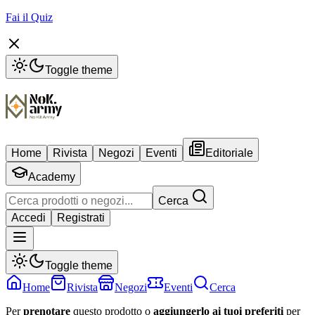
Fai il Quiz
Toggle theme
Home
Rivista
Negozi
Eventi
Editoriale
Academy
Cerca
Accedi
Registrati
Toggle theme
Home
Rivista
Negozi
Eventi
Cerca
Per
prenotare
questo prodotto o
aggiungerlo ai tuoi preferiti
per