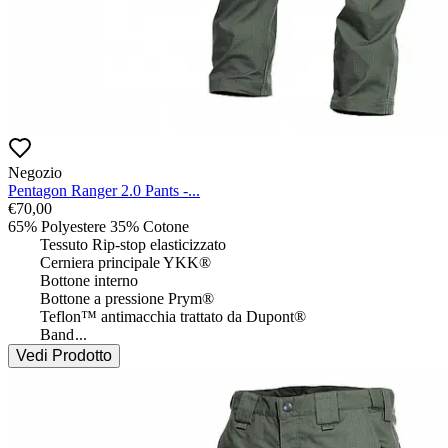
Negozio
Pentagon Ranger 2.0 Pants -...
€
70,00
65% Polyestere 35% Cotone

 	Tessuto Rip-stop elasticizzato

 	Cerniera principale YKK®

 	Bottone interno

 	Bottone a pressione Prym®

 	Teflon™ antimacchia trattato da Dupont®

 	Band
...
Vedi Prodotto