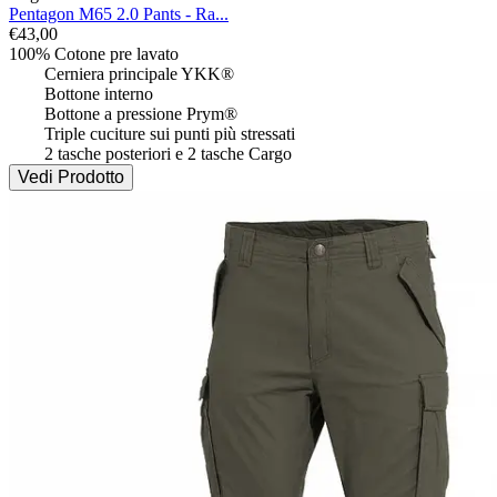
Pentagon M65 2.0 Pants - Ra...
€
43,00
100% Cotone pre lavato

 	Cerniera principale YKK®

 	Bottone interno

 	Bottone a pressione Prym®

 	Triple cuciture sui punti più stressati

 	2 tasche posteriori e 2 tasche Cargo
Vedi Prodotto