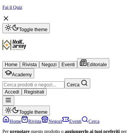
Fai il Quiz
Toggle theme
Home
Rivista
Negozi
Eventi
Editoriale
Academy
Cerca
Accedi
Registrati
Toggle theme
Home
Rivista
Negozi
Eventi
Cerca
Per
prenotare
questo prodotto o
aggiungerlo ai tuoi preferiti
per