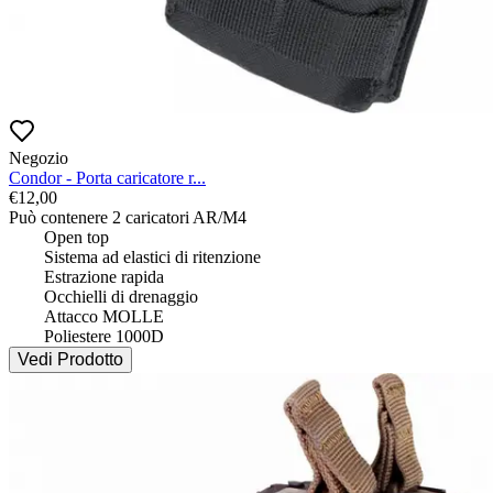
Negozio
Condor - Porta caricatore r...
€
12,00
Può contenere 2 caricatori AR/M4

 	Open top

 	Sistema ad elastici di ritenzione

 	Estrazione rapida

 	Occhielli di drenaggio

 	Attacco MOLLE

 	Poliestere 1000D
Vedi Prodotto