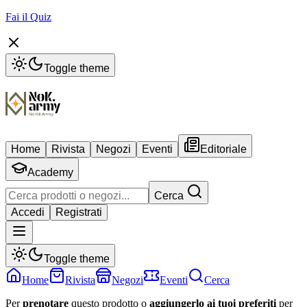
Fai il Quiz
Toggle theme
Home
Rivista
Negozi
Eventi
Editoriale
Academy
Cerca
Accedi
Registrati
Toggle theme
Home
Rivista
Negozi
Eventi
Cerca
Per
prenotare
questo prodotto o
aggiungerlo ai tuoi preferiti
per