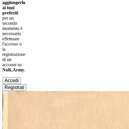
aggiungerlo
ai tuoi
preferiti
per un
secondo
momento è
necessario
effettuare
l'accesso
o
la
registrazione
di un
account su
NoK.Army
.
Accedi
Registrati