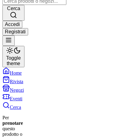
Cerca
Accedi
Registrati
Toggle
theme
Home
Rivista
Negozi
Eventi
Cerca
Per
prenotare
questo
prodotto o