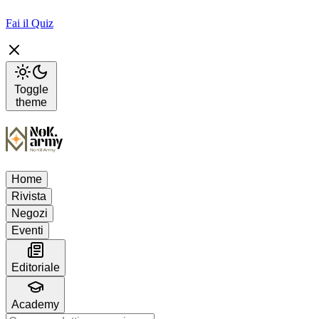
Fai il Quiz
Toggle
theme
Home
Rivista
Negozi
Eventi
Editoriale
Academy