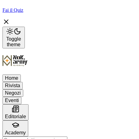
Fai il Quiz
Toggle
theme
Home
Rivista
Negozi
Eventi
Editoriale
Academy