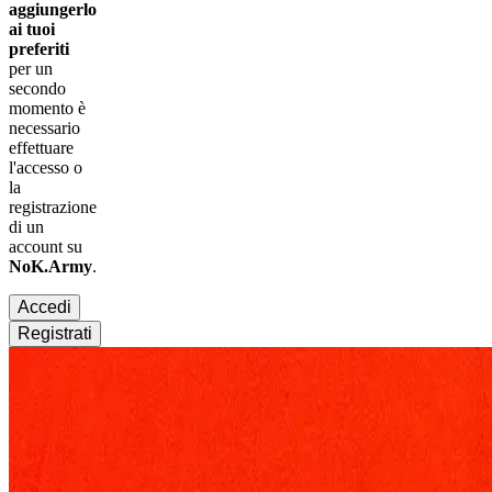
aggiungerlo
ai tuoi
preferiti
per un
secondo
momento è
necessario
effettuare
l'accesso
o
la
registrazione
di un
account su
NoK.Army
.
Accedi
Registrati