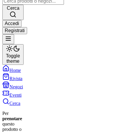
Cerca
Accedi
Registrati
Toggle
theme
Home
Rivista
Negozi
Eventi
Cerca
Per
prenotare
questo
prodotto o