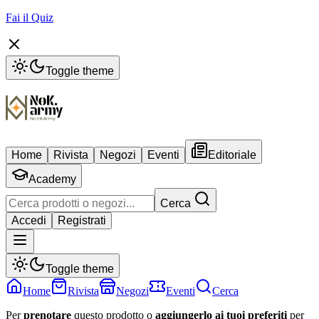
Fai il Quiz
Toggle theme
Home
Rivista
Negozi
Eventi
Editoriale
Academy
Cerca
Accedi
Registrati
Toggle theme
Home
Rivista
Negozi
Eventi
Cerca
Per
prenotare
questo prodotto o
aggiungerlo ai tuoi preferiti
per