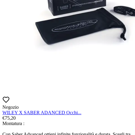
Negozio
WILEY X SABER ADANCED Occhi...
€
75,20
Montatura :

Con Saber Advanced ottieni infinite funzionalità e durata. Scegli tra 