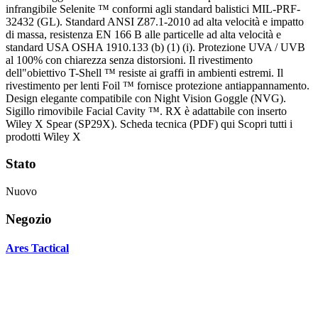
infrangibile Selenite ™ conformi agli standard balistici MIL-PRF-
32432 (GL). Standard ANSI Z87.1-2010 ad alta velocità e impatto
di massa, resistenza EN 166 B alle particelle ad alta velocità e
standard USA OSHA 1910.133 (b) (1) (i). Protezione UVA / UVB
al 100% con chiarezza senza distorsioni. Il rivestimento
dell"obiettivo T-Shell ™ resiste ai graffi in ambienti estremi. Il
rivestimento per lenti Foil ™ fornisce protezione antiappannamento.
Design elegante compatibile con Night Vision Goggle (NVG).
Sigillo rimovibile Facial Cavity ™. RX è adattabile con inserto
Wiley X Spear (SP29X). Scheda tecnica (PDF) qui Scopri tutti i
prodotti Wiley X
Stato
Nuovo
Negozio
Ares Tactical