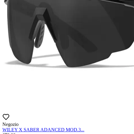
Negozio
WILEY X SABER ADANCED MOD.3...