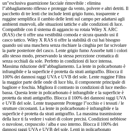
un"esclusiva guarnizione facciale rimovibile : elimina
l"abbagliamento riflesso e protegge da vento, polvere e altri detriti. Il
pacchetto di tre lenti che include lenti grigio fumo, trasparente e
ruggine semplifica il cambio delle lenti sul campo per adattarsi agli
ambienti mutevoli, alle situazioni tattiche e alle condizioni di luce.
Compatibile con il sistema di aggancio su rotaia Wiley X ARC
(RAS) che ti offre una vestibilità comoda e sicura quando usi il
casco tattico. Wiley X RAS ti offre la stabilità di cui hai bisogno
quando usi una maschera senza rischiare la cinghia per far scivolare
la parte posteriore del casco. Lente grigio fumo Assorbe tutti i colori
allo stesso modo, preservando la stessa percezione cromatica di
senza occhiali da sole. Perfetto in condizioni di luce intensa.
Massima riduzione dell"abbagliamento. La lente in policarbonato è
infrangibile e la superficie è protetta da strati antigraffio. Blocca il
100% dei dannosi raggi UVA e UVB del sole. Lente ruggine Filtra
la maggior parte delle onde di luce blu, il componente principale di
bagliore e foschia. Migliora il contrasto in condizioni di luce medio-
bassa. Questa lente in policarbonato è infrangibile e la superficie è
protetta da strati antigraffio. Blocca il 100% dei dannosi raggi UVA
e UVB del sole. Lente trasparente Protegge l"occhio e i tessuti / le
strutture circostanti. La lente in policarbonato è infrangibile e la
superficie è protetta da strati antigraffio. La massima trasmissione
della luce ti fa vedere i valori di colore precisi. Condizioni nebbiose
o nuvolose, crepuscolo / alba e uso interno. Blocca il 100% dei
dannosi raggi UVA e UVB del sole. Lenti in policarbonato