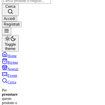
Cerca
Accedi
Registrati
Toggle
theme
Home
Rivista
Negozi
Eventi
Cerca
Per
prenotare
questo
prodotto o