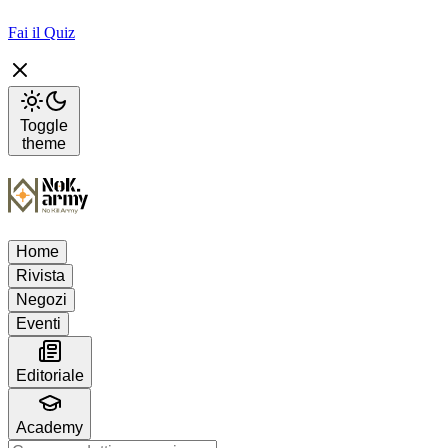
Fai il Quiz
Toggle
theme
Home
Rivista
Negozi
Eventi
Editoriale
Academy