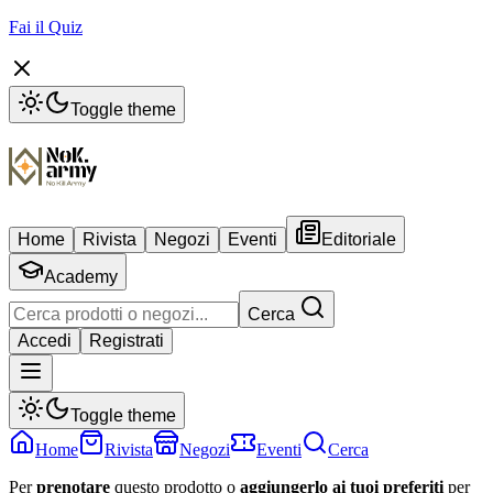
Fai il Quiz
Toggle theme
Home
Rivista
Negozi
Eventi
Editoriale
Academy
Cerca
Accedi
Registrati
Toggle theme
Home
Rivista
Negozi
Eventi
Cerca
Per
prenotare
questo prodotto o
aggiungerlo ai tuoi preferiti
per