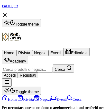
Fai il Quiz
Toggle theme
Home
Rivista
Negozi
Eventi
Editoriale
Academy
Cerca
Accedi
Registrati
Toggle theme
Home
Rivista
Negozi
Eventi
Cerca
Per
prenotare
questo prodotto o
aggiungerlo ai tuoi preferiti
per