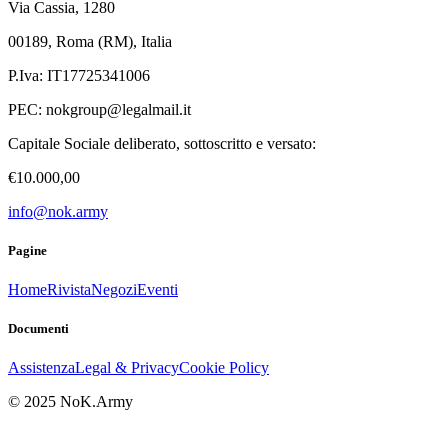
Via Cassia, 1280
00189, Roma (RM), Italia
P.Iva: IT17725341006
PEC:
nokgroup@legalmail.it
Capitale Sociale deliberato, sottoscritto e versato:
€10.000,00
info@nok.army
Pagine
Home
Rivista
Negozi
Eventi
Documenti
Assistenza
Legal & Privacy
Cookie Policy
© 2025 NoK.Army