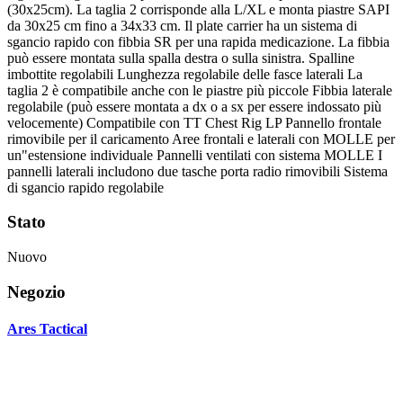
(30x25cm). La taglia 2 corrisponde alla L/XL e monta piastre SAPI
da 30x25 cm fino a 34x33 cm. Il plate carrier ha un sistema di
sgancio rapido con fibbia SR per una rapida medicazione. La fibbia
può essere montata sulla spalla destra o sulla sinistra. Spalline
imbottite regolabili Lunghezza regolabile delle fasce laterali La
taglia 2 è compatibile anche con le piastre più piccole Fibbia laterale
regolabile (può essere montata a dx o a sx per essere indossato più
velocemente) Compatibile con TT Chest Rig LP Pannello frontale
rimovibile per il caricamento Aree frontali e laterali con MOLLE per
un"estensione individuale Pannelli ventilati con sistema MOLLE I
pannelli laterali includono due tasche porta radio rimovibili Sistema
di sgancio rapido regolabile
Stato
Nuovo
Negozio
Ares Tactical