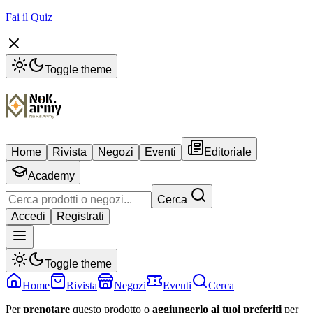
Fai il Quiz
Toggle theme
Home
Rivista
Negozi
Eventi
Editoriale
Academy
Cerca
Accedi
Registrati
Toggle theme
Home
Rivista
Negozi
Eventi
Cerca
Per
prenotare
questo prodotto o
aggiungerlo ai tuoi preferiti
per