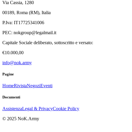
Via Cassia, 1280
00189, Roma (RM), Italia
P.Iva: IT17725341006
PEC:
nokgroup@legalmail.it
Capitale Sociale deliberato, sottoscritto e versato:
€10.000,00
info@nok.army
Pagine
Home
Rivista
Negozi
Eventi
Documenti
Assistenza
Legal & Privacy
Cookie Policy
© 2025 NoK.Army