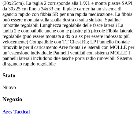
(30x25cm). La taglia 2 corrisponde alla L/XL e monta piastre SAPI
da 30x25 cm fino a 34x33 cm. Il plate carrier ha un sistema di
sgancio rapido con fibbia SR per una rapida medicazione. La fibbia
può essere montata sulla spalla destra o sulla sinistra. Spalline
imbottite regolabili Lunghezza regolabile delle fasce laterali La
taglia 2 è compatibile anche con le piastre più piccole Fibbia laterale
regolabile (può essere montata a dx o a sx per essere indossato più
velocemente) Compatibile con TT Chest Rig LP Pannello frontale
rimovibile per il caricamento Aree frontali e laterali con MOLLE per
un"estensione individuale Pannelli ventilati con sistema MOLLE I
pannelli laterali includono due tasche porta radio rimovibili Sistema
di sgancio rapido regolabile
Stato
Nuovo
Negozio
Ares Tactical