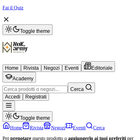
Fai il Quiz
Toggle theme
Home
Rivista
Negozi
Eventi
Editoriale
Academy
Cerca
Accedi
Registrati
Toggle theme
Home
Rivista
Negozi
Eventi
Cerca
Per
prenotare
questo prodotto o
aggiungerlo ai tuoi preferiti
per