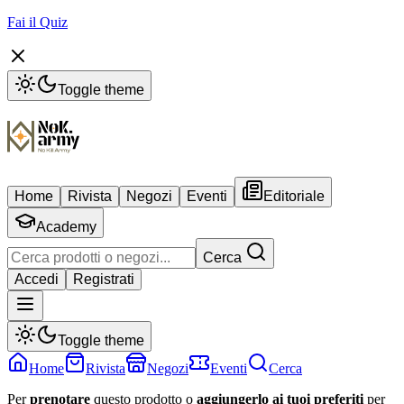
Fai il Quiz
Toggle theme
Home
Rivista
Negozi
Eventi
Editoriale
Academy
Cerca
Accedi
Registrati
Toggle theme
Home
Rivista
Negozi
Eventi
Cerca
Per
prenotare
questo prodotto o
aggiungerlo ai tuoi preferiti
per