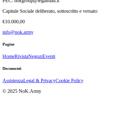
PEC:
nokgroup@legalmail.it
Capitale Sociale deliberato, sottoscritto e versato:
€10.000,00
info@nok.army
Pagine
Home
Rivista
Negozi
Eventi
Documenti
Assistenza
Legal & Privacy
Cookie Policy
© 2025 NoK.Army