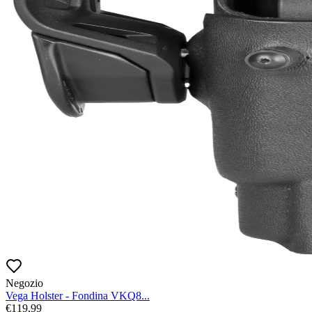
Negozio
Vega Holster - Fondina VKQ8...
€
119,99