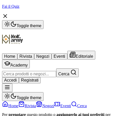
Fai il Quiz
Toggle theme
Home
Rivista
Negozi
Eventi
Editoriale
Academy
Cerca
Accedi
Registrati
Toggle theme
Home
Rivista
Negozi
Eventi
Cerca
Per
prenotare
questo prodotto o
aggiungerlo ai tuoi preferiti
per