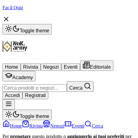
Fai il Quiz
Toggle theme
Home
Rivista
Negozi
Eventi
Editoriale
Academy
Cerca
Accedi
Registrati
Toggle theme
Home
Rivista
Negozi
Eventi
Cerca
Per
prenotare
questo prodotto o
aggiungerlo ai tuoi preferiti
per