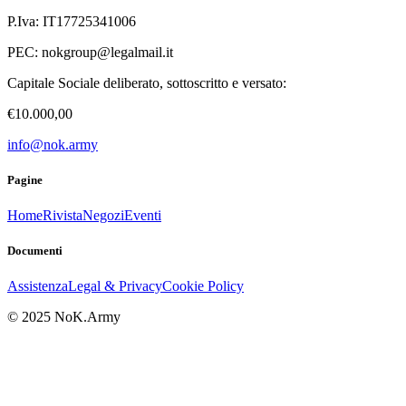
P.Iva: IT17725341006
PEC:
nokgroup@legalmail.it
Capitale Sociale deliberato, sottoscritto e versato:
€10.000,00
info@nok.army
Pagine
Home
Rivista
Negozi
Eventi
Documenti
Assistenza
Legal & Privacy
Cookie Policy
© 2025 NoK.Army