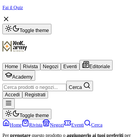
Fai il Quiz
Toggle theme
Home
Rivista
Negozi
Eventi
Editoriale
Academy
Cerca
Accedi
Registrati
Toggle theme
Home
Rivista
Negozi
Eventi
Cerca
Per
prenotare
questo prodotto o
aggiungerlo ai tuoi preferiti
per