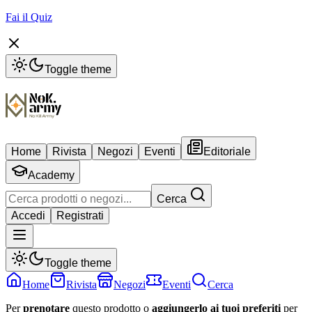
Fai il Quiz
Toggle theme
Home
Rivista
Negozi
Eventi
Editoriale
Academy
Cerca
Accedi
Registrati
Toggle theme
Home
Rivista
Negozi
Eventi
Cerca
Per
prenotare
questo prodotto o
aggiungerlo ai tuoi preferiti
per