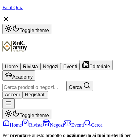
Fai il Quiz
Toggle theme
Home
Rivista
Negozi
Eventi
Editoriale
Academy
Cerca
Accedi
Registrati
Toggle theme
Home
Rivista
Negozi
Eventi
Cerca
Per
prenotare
questo prodotto o
aggiungerlo ai tuoi preferiti
per