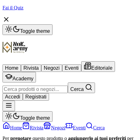
Fai il Quiz
Toggle theme
Home
Rivista
Negozi
Eventi
Editoriale
Academy
Cerca
Accedi
Registrati
Toggle theme
Home
Rivista
Negozi
Eventi
Cerca
Per
prenotare
questo prodotto o
aggiungerlo ai tuoi preferiti
per