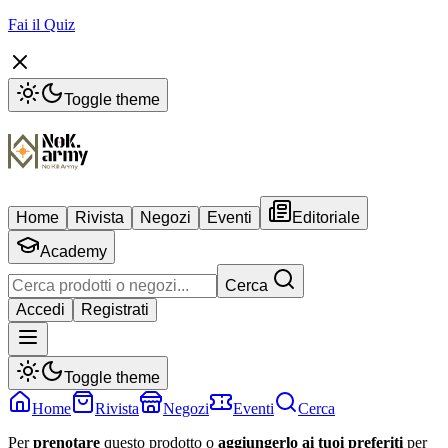
Fai il Quiz
Toggle theme
Home
Rivista
Negozi
Eventi
Editoriale
Academy
Cerca
Accedi
Registrati
Toggle theme
Home
Rivista
Negozi
Eventi
Cerca
Per
prenotare
questo prodotto o
aggiungerlo ai tuoi preferiti
per