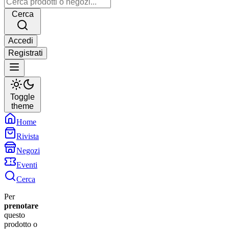
Cerca
Accedi
Registrati
Toggle
theme
Home
Rivista
Negozi
Eventi
Cerca
Per
prenotare
questo
prodotto o