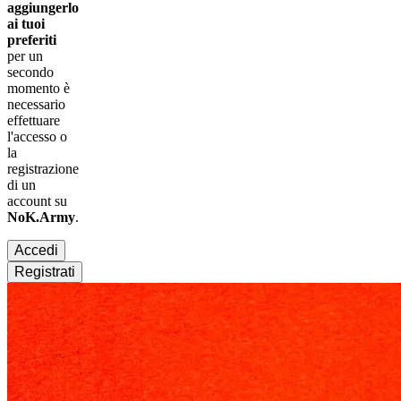
aggiungerlo
ai tuoi
preferiti
per un
secondo
momento è
necessario
effettuare
l'accesso
o
la
registrazione
di un
account su
NoK.Army
.
Accedi
Registrati