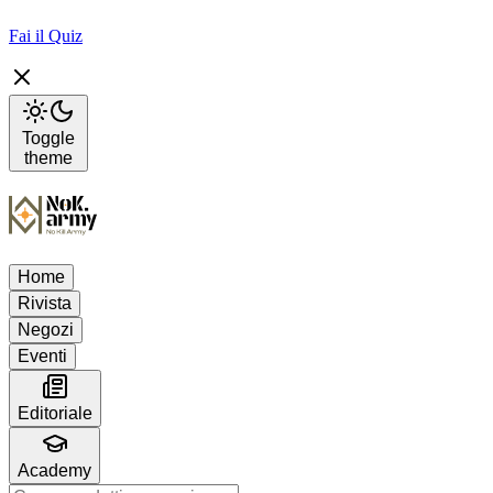
Fai il Quiz
Toggle
theme
Home
Rivista
Negozi
Eventi
Editoriale
Academy