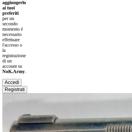
aggiungerlo
ai tuoi
preferiti
per un
secondo
momento è
necessario
effettuare
l'accesso
o
la
registrazione
di un
account su
NoK.Army
.
Accedi
Registrati