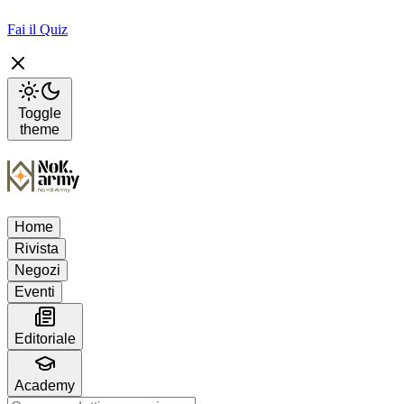
Fai il Quiz
Toggle
theme
Home
Rivista
Negozi
Eventi
Editoriale
Academy