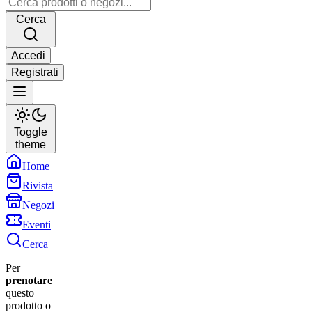
Cerca
Accedi
Registrati
Toggle
theme
Home
Rivista
Negozi
Eventi
Cerca
Per
prenotare
questo
prodotto o