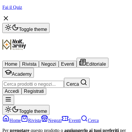
Fai il Quiz
Toggle theme
Home
Rivista
Negozi
Eventi
Editoriale
Academy
Cerca
Accedi
Registrati
Toggle theme
Home
Rivista
Negozi
Eventi
Cerca
Per
prenotare
questo prodotto o
aggiungerlo ai tuoi preferiti
per