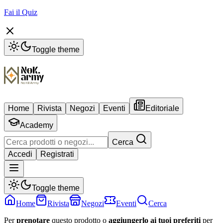
Fai il Quiz
Toggle theme
Home
Rivista
Negozi
Eventi
Editoriale
Academy
Cerca
Accedi
Registrati
Toggle theme
Home
Rivista
Negozi
Eventi
Cerca
Per
prenotare
questo prodotto o
aggiungerlo ai tuoi preferiti
per