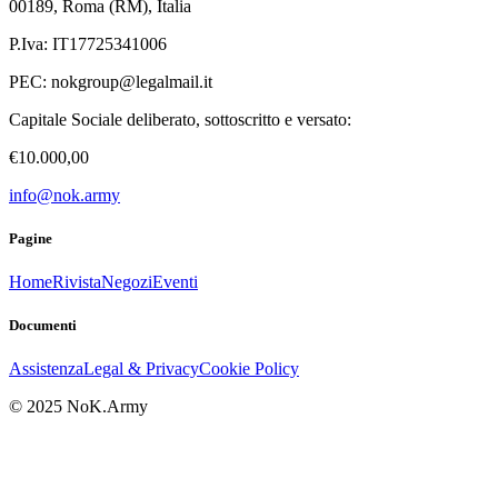
00189, Roma (RM), Italia
P.Iva: IT17725341006
PEC:
nokgroup@legalmail.it
Capitale Sociale deliberato, sottoscritto e versato:
€10.000,00
info@nok.army
Pagine
Home
Rivista
Negozi
Eventi
Documenti
Assistenza
Legal & Privacy
Cookie Policy
© 2025 NoK.Army