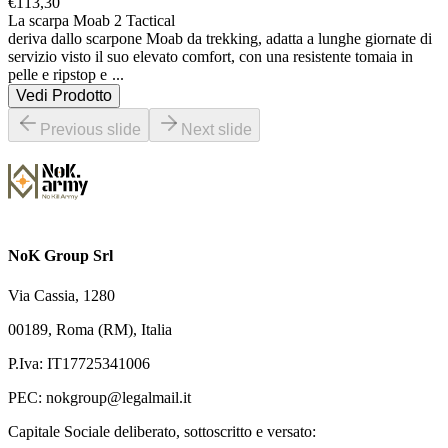
€
113,30
La scarpa Moab 2 Tactical

deriva dallo scarpone Moab da trekking, adatta a lunghe giornate di 
servizio visto il suo elevato comfort, con una resistente tomaia in 
pelle e ripstop e 
...
Vedi Prodotto
Previous slide
Next slide
NoK Group Srl
Via Cassia, 1280
00189, Roma (RM), Italia
P.Iva: IT17725341006
PEC:
nokgroup@legalmail.it
Capitale Sociale deliberato, sottoscritto e versato: