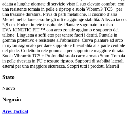
adatta a lunghe giornate di servizio visto il suo elevato comfort, con
una resistente tomaia in pelle e ripstop e suola Vibram® TC5+ per
una trazione duratura. Priva di parti metalliche. Il cuscino d’aria
Merrell nel tallone assorbe gli urti e aggiunge stabilità. Altezza tacco:
5,8 cm. Fodera in rete traspirante. Plantare sagomato in misto
EVA KINETIC FIT ™ con arco zonale aggiunto e supporto del
tallone. Linguetta a soffi etto per tenere fuori i detriti. Puntale in
gomma protettivo e resistente all’abrasione. Curva plantare ad arco
in nylon sagomato per dare supporto e fl essibilità alla parte centrale
del piede. Colletto in rete gommata per supporto e maggiore durata.
Suola Vibram® TC5 + Profondità suola carro armato 5mm. Tomaia
in pelle rivestita in PU e tessuto ripstop. Supporti di stabilità laterali
esterni per una maggiore sicurezza. Scopri tutti i prodotti Merrell
Stato
Nuovo
Negozio
Ares Tactical