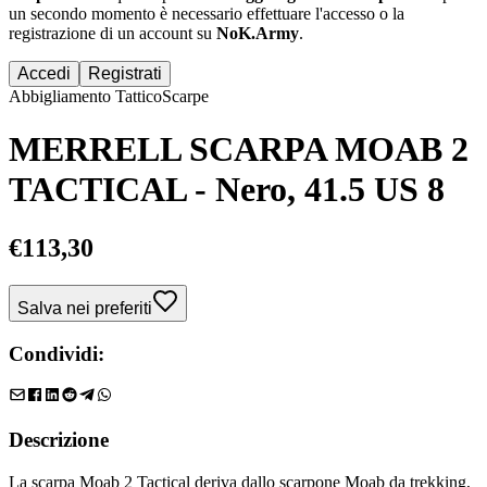
un secondo momento è necessario effettuare
l'accesso
o la
registrazione di un account su
NoK.Army
.
Accedi
Registrati
Abbigliamento Tattico
Scarpe
MERRELL SCARPA MOAB 2
TACTICAL - Nero, 41.5 US 8
€
113,30
Salva nei preferiti
Condividi:
Descrizione
La scarpa Moab 2 Tactical deriva dallo scarpone Moab da trekking,