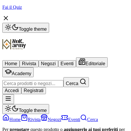
Fai il Quiz
Toggle theme
Home
Rivista
Negozi
Eventi
Editoriale
Academy
Cerca
Accedi
Registrati
Toggle theme
Home
Rivista
Negozi
Eventi
Cerca
Per
prenotare
questo prodotto o
aggiungerlo ai tuoi preferiti
per