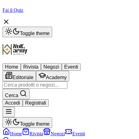
Fai il Quiz
Toggle theme
Home
Rivista
Negozi
Eventi
Editoriale
Academy
Cerca
Accedi
Registrati
Toggle theme
Home
Rivista
Negozi
Eventi