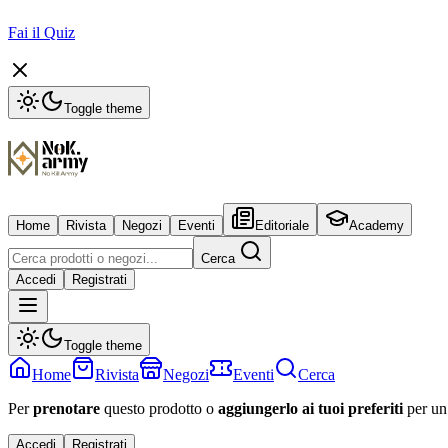
Fai il Quiz
Toggle theme
Home
Rivista
Negozi
Eventi
Editoriale
Academy
Cerca
Accedi
Registrati
Toggle theme
Home
Rivista
Negozi
Eventi
Cerca
Per
prenotare
questo prodotto o
aggiungerlo ai tuoi preferiti
per un
Accedi
Registrati