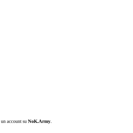
i un account su
NoK.Army
.