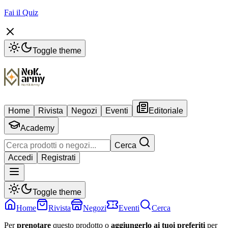
Fai il Quiz
Toggle theme
Home
Rivista
Negozi
Eventi
Editoriale
Academy
Cerca
Accedi
Registrati
Toggle theme
Home
Rivista
Negozi
Eventi
Cerca
Per
prenotare
questo prodotto o
aggiungerlo ai tuoi preferiti
per