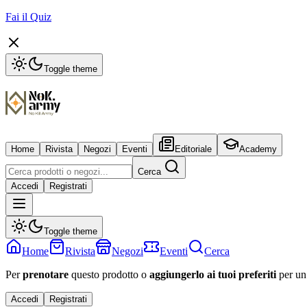
Fai il Quiz
Toggle theme
Home
Rivista
Negozi
Eventi
Editoriale
Academy
Cerca
Accedi
Registrati
Toggle theme
Home
Rivista
Negozi
Eventi
Cerca
Per
prenotare
questo prodotto o
aggiungerlo ai tuoi preferiti
per un
Accedi
Registrati