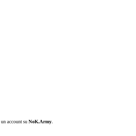
i un account su
NoK.Army
.