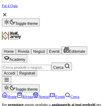
Fai il Quiz
Toggle theme
Home
Rivista
Negozi
Eventi
Editoriale
Academy
Cerca
Accedi
Registrati
Toggle theme
Home
Rivista
Negozi
Eventi
Cerca
Per
prenotare
questo prodotto o
aggiungerlo ai tuoi preferiti
per