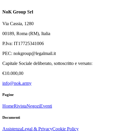
NoK Group Srl
Via Cassia, 1280
00189, Roma (RM), Italia
P.Iva: IT17725341006
PEC:
nokgroup@legalmail.it
Capitale Sociale deliberato, sottoscritto e versato:
€10.000,00
info@nok.army
Pagine
Home
Rivista
Negozi
Eventi
Documenti
Assistenza
Legal & Privacy
Cookie Policy