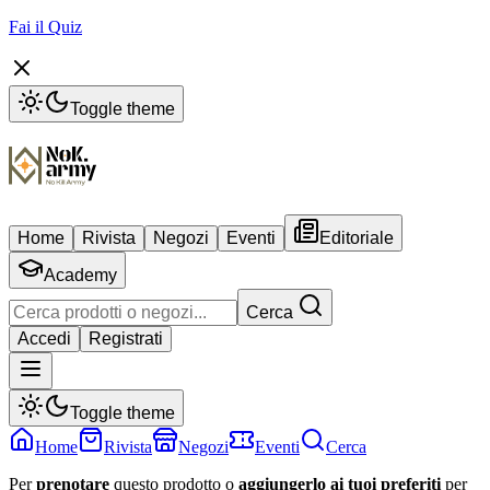
Fai il Quiz
Toggle theme
Home
Rivista
Negozi
Eventi
Editoriale
Academy
Cerca
Accedi
Registrati
Toggle theme
Home
Rivista
Negozi
Eventi
Cerca
Per
prenotare
questo prodotto o
aggiungerlo ai tuoi preferiti
per