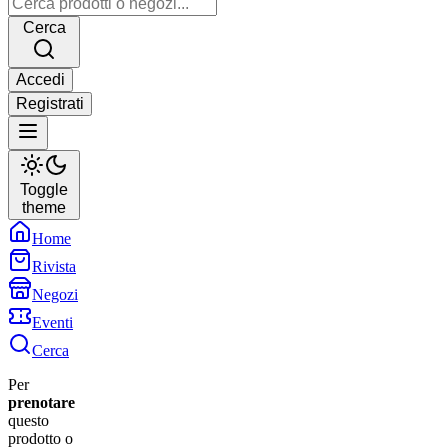
Cerca
Accedi
Registrati
Toggle
theme
Home
Rivista
Negozi
Eventi
Cerca
Per
prenotare
questo
prodotto o