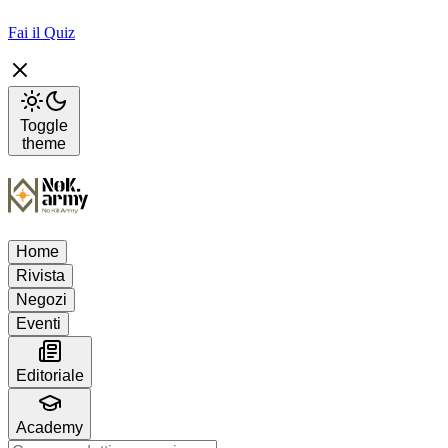
Fai il Quiz
Toggle
theme
Home
Rivista
Negozi
Eventi
Editoriale
Academy