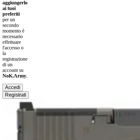
aggiungerlo
ai tuoi
preferiti
per un
secondo
momento è
necessario
effettuare
l'accesso
o
la
registrazione
di un
account su
NoK.Army
.
Accedi
Registrati