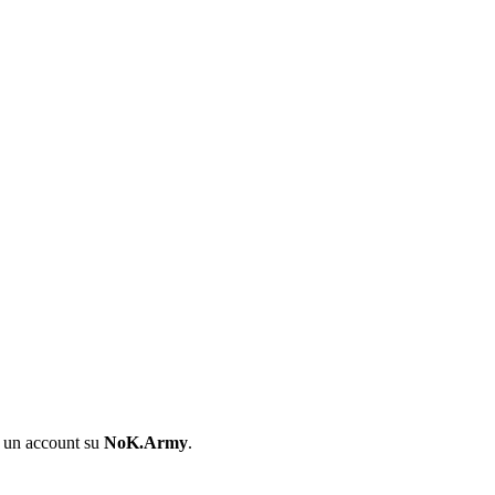
i un account su
NoK.Army
.