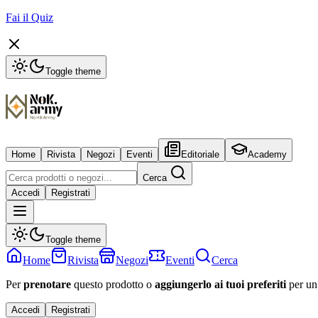
Fai il Quiz
Toggle theme
Home
Rivista
Negozi
Eventi
Editoriale
Academy
Cerca
Accedi
Registrati
Toggle theme
Home
Rivista
Negozi
Eventi
Cerca
Per
prenotare
questo prodotto o
aggiungerlo ai tuoi preferiti
per un
Accedi
Registrati