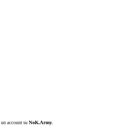
i un account su
NoK.Army
.