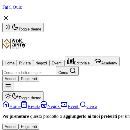
Fai il Quiz
Toggle theme
Home
Rivista
Negozi
Eventi
Editoriale
Academy
Cerca
Accedi
Registrati
Toggle theme
Home
Rivista
Negozi
Eventi
Cerca
Per
prenotare
questo prodotto o
aggiungerlo ai tuoi preferiti
per un
Accedi
Registrati