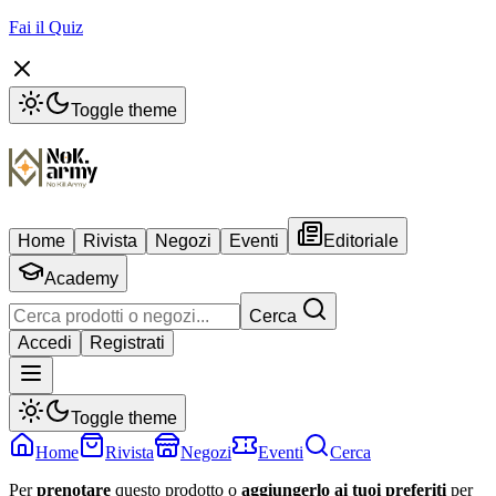
Fai il Quiz
Toggle theme
Home
Rivista
Negozi
Eventi
Editoriale
Academy
Cerca
Accedi
Registrati
Toggle theme
Home
Rivista
Negozi
Eventi
Cerca
Per
prenotare
questo prodotto o
aggiungerlo ai tuoi preferiti
per