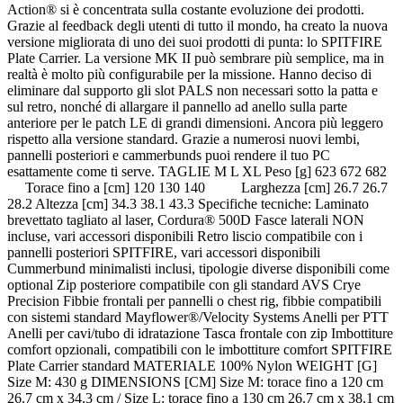
Action® si è concentrata sulla costante evoluzione dei prodotti.
Grazie al feedback degli utenti di tutto il mondo, ha creato la nuova
versione migliorata di uno dei suoi prodotti di punta: lo SPITFIRE
Plate Carrier. La versione MK II può sembrare più semplice, ma in
realtà è molto più configurabile per la missione. Hanno deciso di
eliminare dal supporto gli slot PALS non necessari sotto la patta e
sul retro, nonché di allargare il pannello ad anello sulla parte
anteriore per le patch LE di grandi dimensioni. Ancora più leggero
rispetto alla versione standard. Grazie a numerosi nuovi lembi,
pannelli posteriori e cammerbunds puoi rendere il tuo PC
esattamente come ti serve. TAGLIE M L XL Peso [g] 623 672 682
Torace fino a [cm] 120 130 140 Larghezza [cm] 26.7 26.7
28.2 Altezza [cm] 34.3 38.1 43.3 Specifiche tecniche: Laminato
brevettato tagliato al laser, Cordura® 500D Fasce laterali NON
incluse, vari accessori disponibili Retro liscio compatibile con i
pannelli posteriori SPITFIRE, vari accessori disponibili
Cummerbund minimalisti inclusi, tipologie diverse disponibili come
optional Zip posteriore compatibile con gli standard AVS Crye
Precision Fibbie frontali per pannelli o chest rig, fibbie compatibili
con sistemi standard Mayflower®/Velocity Systems Anelli per PTT
Anelli per cavi/tubo di idratazione Tasca frontale con zip Imbottiture
comfort opzionali, compatibili con le imbottiture comfort SPITFIRE
Plate Carrier standard MATERIALE 100% Nylon WEIGHT [G]
Size M: 430 g DIMENSIONS [CM] Size M: torace fino a 120 cm
26.7 cm x 34.3 cm / Size L: torace fino a 130 cm 26.7 cm x 38.1 cm