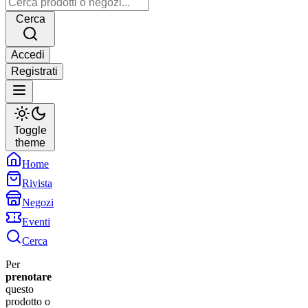
Cerca
Accedi
Registrati
Toggle
theme
Home
Rivista
Negozi
Eventi
Cerca
Per
prenotare
questo
prodotto o