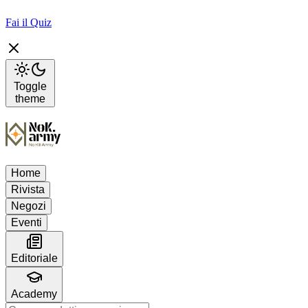
Fai il Quiz
Toggle
theme
Home
Rivista
Negozi
Eventi
Editoriale
Academy