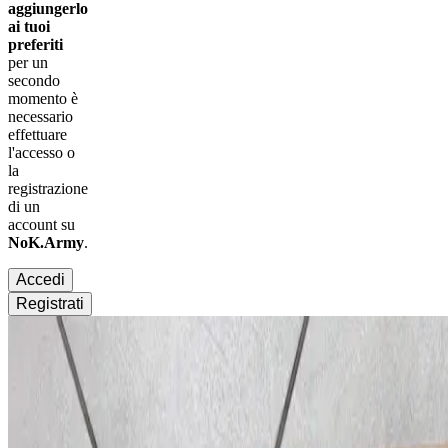
aggiungerlo
ai tuoi
preferiti
per un
secondo
momento è
necessario
effettuare
l'accesso
o
la
registrazione
di un
account su
NoK.Army
.
Accedi
Registrati