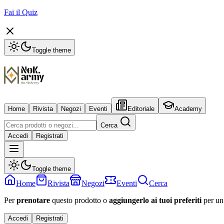
Fai il Quiz
Toggle theme
Home
Rivista
Negozi
Eventi
Editoriale
Academy
Cerca
Accedi
Registrati
Toggle theme
Home
Rivista
Negozi
Eventi
Cerca
Per
prenotare
questo prodotto o
aggiungerlo ai tuoi preferiti
per un
Accedi
Registrati