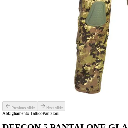
Previous slide
Next slide
Abbigliamento Tattico
Pantaloni
DEFCON 5 PANTALONE GLADIO