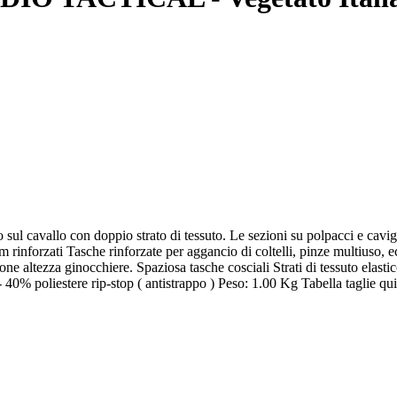
ul cavallo con doppio strato di tessuto. Le sezioni su polpacci e cavigl
m rinforzati Tasche rinforzate per aggancio di coltelli, pinze multiuso, ec
one altezza ginocchiere. Spaziosa tasche cosciali Strati di tessuto elast
 - 40% poliestere rip-stop ( antistrappo ) Peso: 1.00 Kg Tabella taglie qui