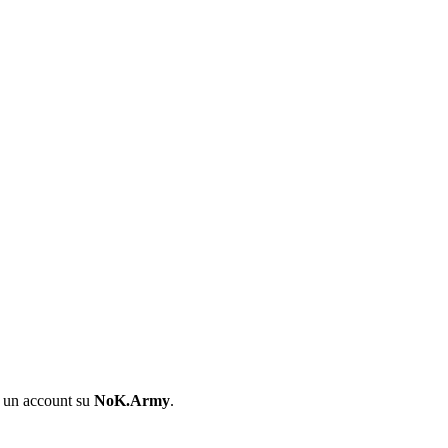
i un account su
NoK.Army
.