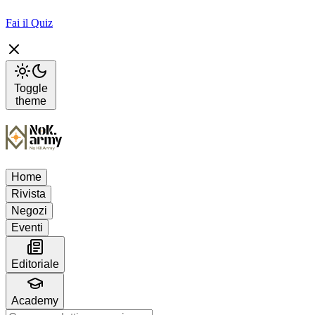
Fai il Quiz
Toggle
theme
Home
Rivista
Negozi
Eventi
Editoriale
Academy