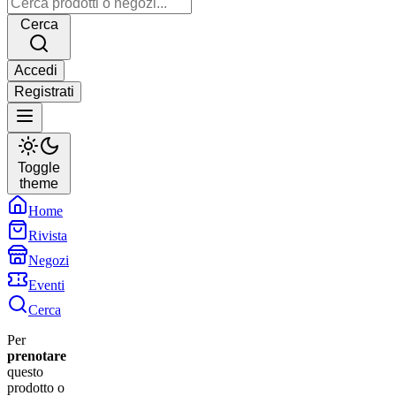
Cerca
Accedi
Registrati
Toggle
theme
Home
Rivista
Negozi
Eventi
Cerca
Per
prenotare
questo
prodotto o