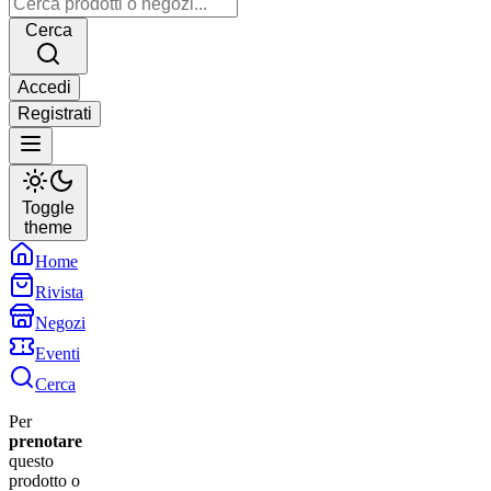
Cerca
Accedi
Registrati
Toggle
theme
Home
Rivista
Negozi
Eventi
Cerca
Per
prenotare
questo
prodotto o