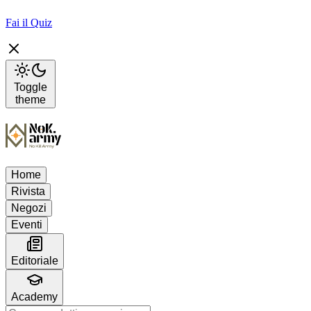
Fai il Quiz
Toggle
theme
Home
Rivista
Negozi
Eventi
Editoriale
Academy