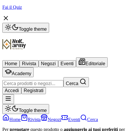
Fai il Quiz
Toggle theme
Home
Rivista
Negozi
Eventi
Editoriale
Academy
Cerca
Accedi
Registrati
Toggle theme
Home
Rivista
Negozi
Eventi
Cerca
Per
prenotare
questo prodotto o
aggiungerlo ai tuoi preferiti
per