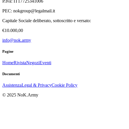
P.Iva: IT17725341006
PEC:
nokgroup@legalmail.it
Capitale Sociale deliberato, sottoscritto e versato:
€10.000,00
info@nok.army
Pagine
Home
Rivista
Negozi
Eventi
Documenti
Assistenza
Legal & Privacy
Cookie Policy
© 2025 NoK.Army