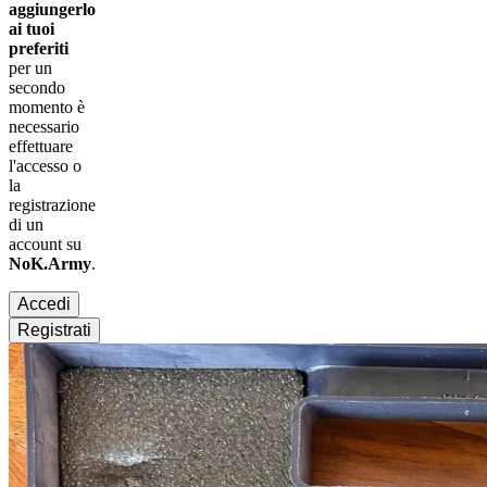
aggiungerlo
ai tuoi
preferiti
per un
secondo
momento è
necessario
effettuare
l'accesso
o
la
registrazione
di un
account su
NoK.Army
.
Accedi
Registrati