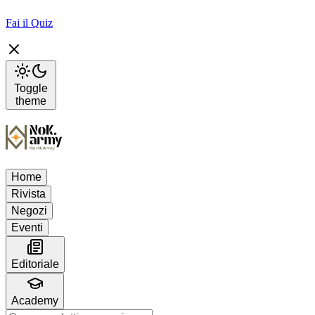
Fai il Quiz
Toggle
theme
Home
Rivista
Negozi
Eventi
Editoriale
Academy