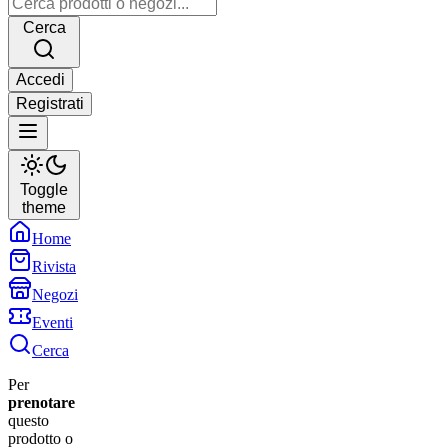
Cerca
Accedi
Registrati
Toggle
theme
Home
Rivista
Negozi
Eventi
Cerca
Per
prenotare
questo
prodotto o